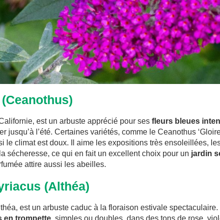
 (Ceanothus)
Californie, est un arbuste apprécié pour ses
fleurs bleues inte
r jusqu’à l’été. Certaines variétés, comme le Ceanothus ‘Gloire
 si le climat est doux. Il aime les expositions très ensoleillées, l
 la sécheresse, ce qui en fait un excellent choix pour un
jardin 
fumée attire aussi les abeilles.
yriacus (Althéa)
théa, est un arbuste caduc à la floraison estivale spectaculaire. 
s en trompette
, simples ou doubles, dans des tons de rose, viole