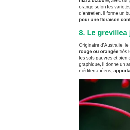
mai à octobre
, avec de 
orange selon les variétés
d’entretien. Il forme un b
pour une floraison con
8. Le grevillea
Originaire d’Australie, le
rouge ou orangée
très l
les sols pauvres et bien 
graphique, il donne un as
méditerranéens,
apporta