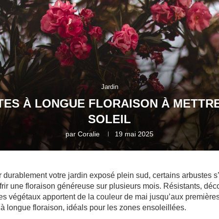
Jardin
TES À LONGUE FLORAISON À METTRE
SOLEIL
par
Coralie
19 mai 2025
r durablement votre jardin exposé plein sud, certains arbustes s
ffrir une floraison généreuse sur plusieurs mois. Résistants, déco
ces végétaux apportent de la couleur de mai jusqu’aux premières
à longue floraison, idéals pour les zones ensoleillées.