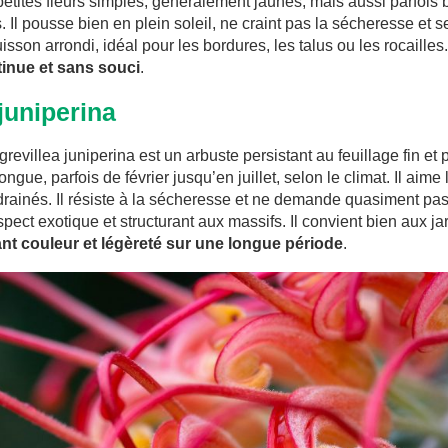
petites fleurs simples, généralement jaunes, mais aussi parfois
. Il pousse bien en plein soleil, ne craint pas la sécheresse et 
uisson arrondi, idéal pour les bordures, les talus ou les rocaille
tinue et sans souci
.
 juniperina
 grevillea juniperina est un arbuste persistant au feuillage fin et 
ongue, parfois de février jusqu’en juillet, selon le climat. Il aim
drainés. Il résiste à la sécheresse et ne demande quasiment pas 
pect exotique et structurant aux massifs. Il convient bien aux ja
nt couleur et légèreté sur une longue période
.