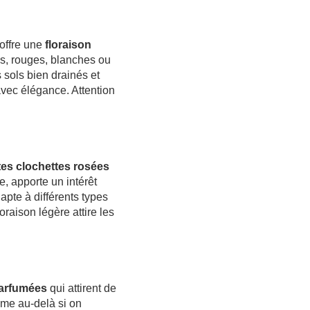
 offre une
floraison
ses, rouges, blanches ou
 sols bien drainés et
 avec élégance. Attention
tes clochettes rosées
e, apporte un intérêt
dapte à différents types
oraison légère attire les
parfumées
qui attirent de
ême au-delà si on