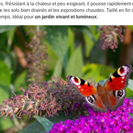
s. Résistant à la chaleur et peu exigeant, il pousse rapidement 
e les sols bien drainés et les expositions chaudes. Taillé en fin d’
emps. Idéal pour
un jardin vivant et lumineux
.