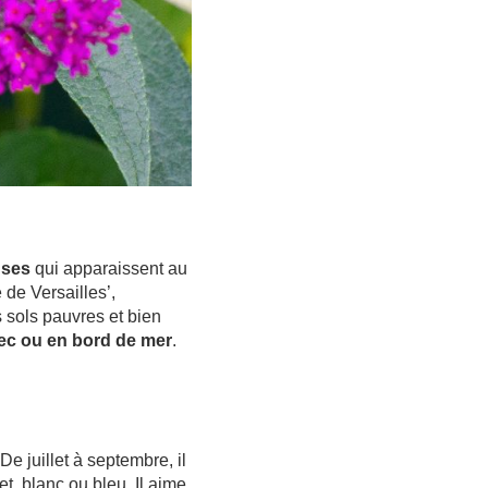
nses
qui apparaissent au
 de Versailles’,
es sols pauvres et bien
sec ou en bord de mer
.
De juillet à septembre, il
t, blanc ou bleu. Il aime