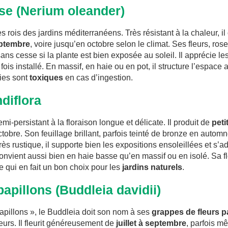
ose (Nerium oleander)
es rois des jardins méditerranéens. Très résistant à la chaleur, il
eptembre
, voire jusqu’en octobre selon le climat. Ses fleurs, ro
ans cesse si la plante est bien exposée au soleil. Il apprécie les
fois installé. En massif, en haie ou en pot, il structure l’espace
ties sont
toxiques
en cas d’ingestion.
ndiflora
mi-persistant à la floraison longue et délicate. Il produit de
peti
ctobre. Son feuillage brillant, parfois teinté de bronze en automn
rès rustique, il supporte bien les expositions ensoleillées et s’a
 convient aussi bien en haie basse qu’en massif ou en isolé. Sa fl
ce qui en fait un bon choix pour les
jardins naturels
.
papillons (Buddleia davidii)
pillons », le Buddleia doit son nom à ses
grappes de fleurs 
urs. Il fleurit généreusement de
juillet à septembre
, parfois m