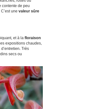
 blanches, roses ou
se contente de peu
s. C’est une
valeur sûre
piquant, et à la
floraison
e les expositions chaudes,
d’entretien. Très
rdins secs ou