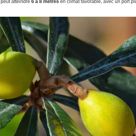
 peut atteindre
6 à 8 mètres
en climat favorable, avec un port pl