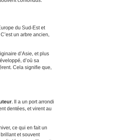
 souvent confondus.
’Europe du Sud-Est et
 C’est un arbre ancien,
.
iginaire d’Asie, et plus
développé, d’où sa
rent. Cela signifie que,
uteur
. Il a un port arrondi
nt dentées, et virent au
iver, ce qui en fait un
brillant et souvent