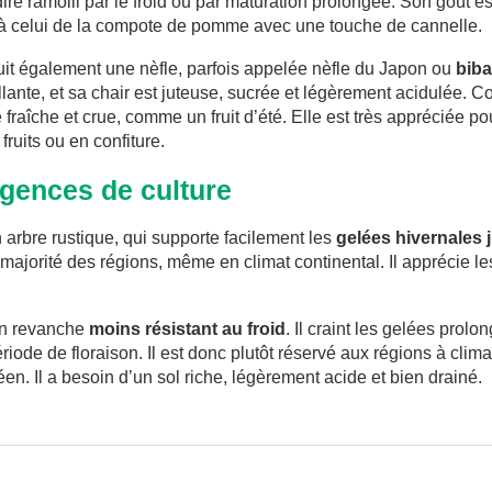
-dire ramolli par le froid ou par maturation prolongée. Son goût e
 à celui de la compote de pomme avec une touche de cannelle.
uit également une nèfle, parfois appelée nèfle du Japon ou
bib
illante, et sa chair est juteuse, sucrée et légèrement acidulée. C
aîche et crue, comme un fruit d’été. Elle est très appréciée pou
ruits ou en confiture.
igences de culture
 arbre rustique, qui supporte facilement les
gelées hivernales 
 majorité des régions, même en climat continental. Il apprécie le
 en revanche
moins résistant au froid
. Il craint les gelées prol
riode de floraison. Il est donc plutôt réservé aux régions à clima
en. Il a besoin d’un sol riche, légèrement acide et bien drainé.