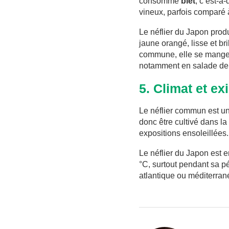
consomme
blet
, c’est-à
vineux, parfois comparé
Le néflier du Japon prod
jaune orangé, lisse et br
commune, elle se mange fr
notamment en salade de f
5. Climat et ex
Le néflier commun est un
donc être cultivé dans la
expositions ensoleillées.
Le néflier du Japon est
°C, surtout pendant sa pé
atlantique ou méditerrané