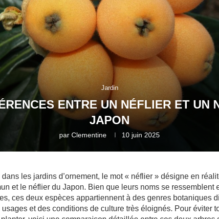
Jardin
FÉRENCES ENTRE UN NÉFLIER ET UN 
JAPON
par
Clementine
10 juin 2025
ans les jardins d’ornement, le mot « néflier » désigne en réali
mmun et le néflier du Japon. Bien que leurs noms se ressemblent e
les, ces deux espèces appartiennent à des genres botaniques dif
 usages et des conditions de culture très éloignés. Pour éviter to