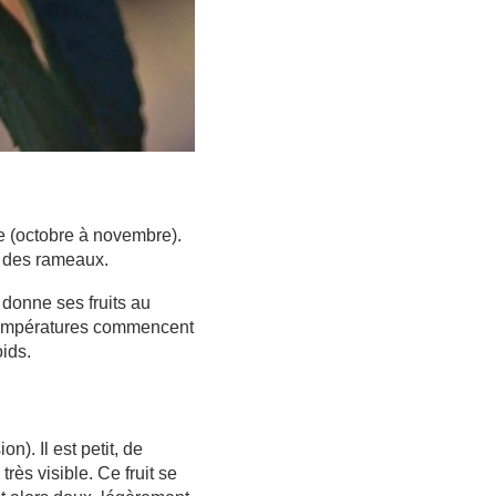
ne (octobre à novembre).
té des rameaux.
donne ses fruits au
es températures commencent
oids.
n). Il est petit, de
ès visible. Ce fruit se