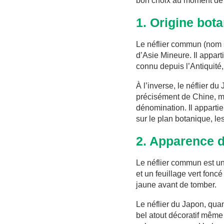
bon choix au moment de p
1. Origine bota
Le néflier commun (nom s
d’Asie Mineure. Il appart
connu depuis l’Antiquité,
À l’inverse, le néflier du
précisément de Chine, ma
dénomination. Il appartie
sur le plan botanique, le
2. Apparence de
Le néflier commun est un
et un feuillage vert fonc
jaune avant de tomber.
Le néflier du Japon, quan
bel atout décoratif même 