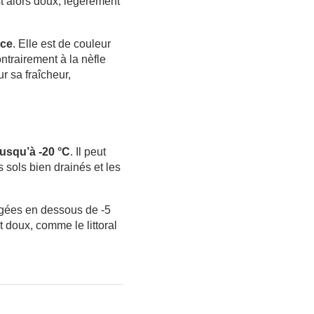
st alors doux, légèrement
ace
. Elle est de couleur
ontrairement à la nèfle
r sa fraîcheur,
jusqu’à -20 °C
. Il peut
s sols bien drainés et les
ongées en dessous de -5
t doux, comme le littoral