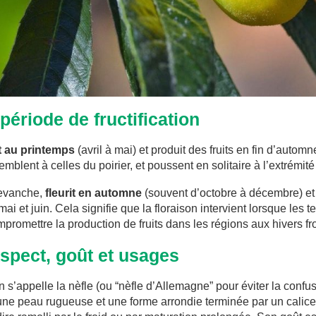
 période de fructification
it au printemps
(avril à mai) et produit des fruits en fin d’autom
mblent à celles du poirier, et poussent en solitaire à l’extrémi
revanche,
fleurit en automne
(souvent d’octobre à décembre) et 
mai et juin. Cela signifie que la floraison intervient lorsque l
mpromettre la production de fruits dans les régions aux hivers fr
 aspect, goût et usages
 s’appelle la nèfle (ou “nèfle d’Allemagne” pour éviter la confusio
ne peau rugueuse et une forme arrondie terminée par un calice tr