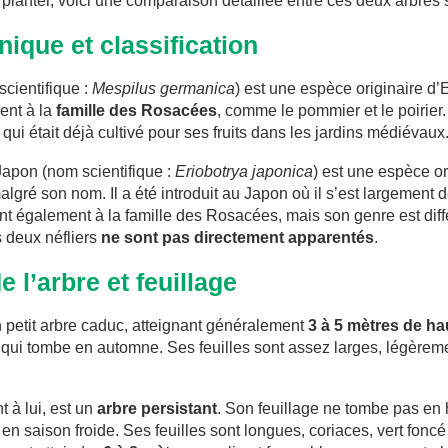
lanter, voici une comparaison détaillée entre ces deux arbres
nique et classification
cientifique :
Mespilus germanica
) est une espèce originaire d
ient à la
famille des Rosacées
, comme le pommier et le poirier.
 qui était déjà cultivé pour ses fruits dans les jardins médiévaux
 Japon (nom scientifique :
Eriobotrya japonica
) est une espèce or
lgré son nom. Il a été introduit au Japon où il s’est largement 
nt également à la famille des Rosacées, mais son genre est diffé
s deux néfliers
ne sont pas directement apparentés
.
 l’arbre et feuillage
 petit arbre caduc, atteignant généralement
3 à 5 mètres de ha
é qui tombe en automne. Ses feuilles sont assez larges, légèreme
t à lui, est un
arbre persistant
. Son feuillage ne tombe pas en h
en saison froide. Ses feuilles sont longues, coriaces, vert foncé 