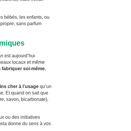
es bébés, les enfants, ou
 propre, sans parfum
omiques
n est aujourd’hui
éseaux locaux et même
a
fabriquer soi-même
,
ns cher à l’usage
qu’un
ge. Et quand on sait que
e, savon, bicarbonate),
x ou des initiatives
cela donne du sens à vos