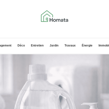
agement
Déco
Entretien
Jardin
Travaux
Énergie
Immobil