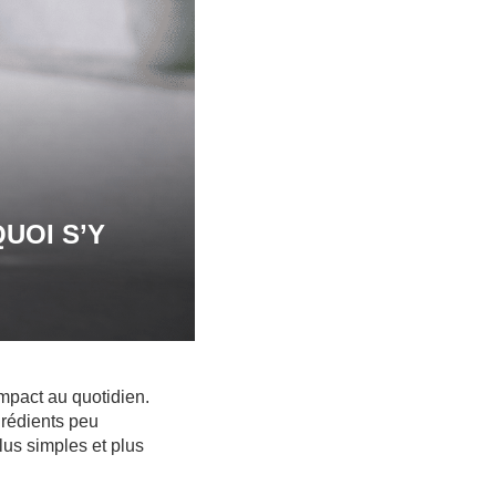
UOI S’Y
impact au quotidien.
grédients peu
lus simples et plus