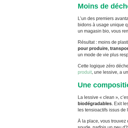
Moins de déche
L’un des premiers avanta
bidons à usage unique qu
un magasin bio, vous re
Résultat : moins de plast
pour produire, transport
un mode de vie plus respo
Cette logique zéro déch
produit
, une lessive, a 
Une compositio
La lessive « clean », c’e
biodégradables
. Exit l
les tensioactifs issus de 
À la place, vous trouvez
soude, parfois un peu d’h