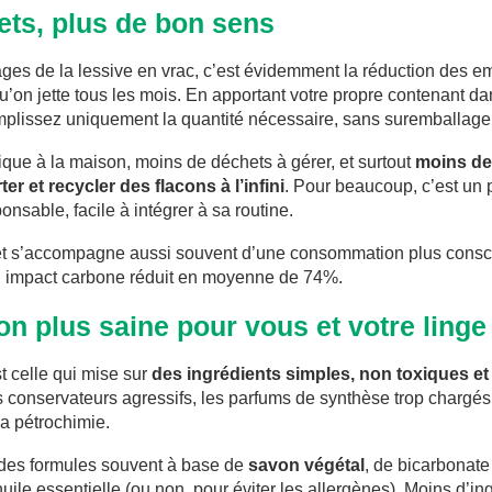
ts, plus de bon sens
ges de la lessive en vrac, c’est évidemment la réduction des em
’on jette tous les mois. En apportant votre propre contenant d
mplissez uniquement la quantité nécessaire, sans suremballage
ique à la maison, moins de déchets à gérer, et surtout
moins de
er et recycler des flacons à l’infini
. Pour beaucoup, c’est un 
nsable, facile à intégrer à sa routine.
et s’accompagne aussi souvent d’une consommation plus consc
un impact carbone réduit en moyenne de 74%.
n plus saine pour vous et votre linge
st celle qui mise sur
des ingrédients simples, non toxiques et
es conservateurs agressifs, les parfums de synthèse trop chargés,
la pétrochimie.
 des formules souvent à base de
savon végétal
, de bicarbonate
uile essentielle (ou non, pour éviter les allergènes). Moins d’i