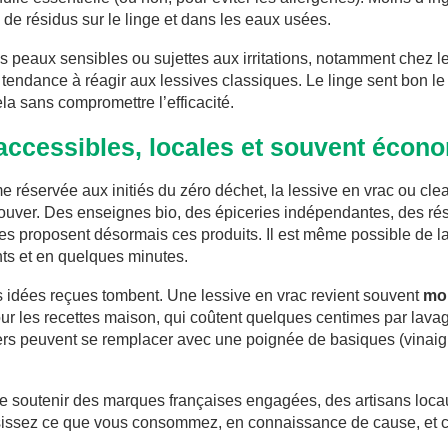
s de résidus sur le linge et dans les eaux usées.
es peaux sensibles ou sujettes aux irritations, notamment chez l
tendance à réagir aux lessives classiques. Le linge sent bon le
cela sans compromettre l’efficacité.
accessibles, locales et souvent écon
éservée aux initiés du zéro déchet, la lessive en vrac ou clea
rouver. Des enseignes bio, des épiceries indépendantes, des r
es proposent désormais ces produits. Il est même possible de l
nts et en quelques minutes.
es idées reçues tombent. Une lessive en vrac revient souvent
moi
ur les recettes maison, qui coûtent quelques centimes par lava
rs peuvent se remplacer avec une poignée de basiques (vinaigr
 de soutenir des marques françaises engagées, des artisans locau
sissez ce que vous consommez, en connaissance de cause, et 