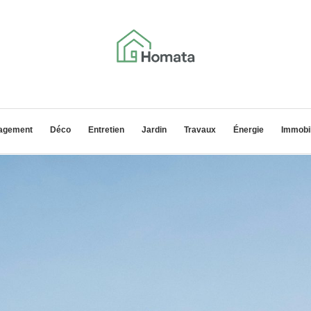
agement
Déco
Entretien
Jardin
Travaux
Énergie
Immobil