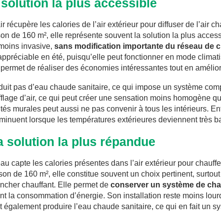
a solution la plus accessible
 récupère les calories de l’air extérieur pour diffuser de l’air ch
n de 160 m², elle représente souvent la solution la plus acces
t moins invasive,
sans modification importante du réseau de 
préciable en été, puisqu’elle peut fonctionner en mode climat
 permet de réaliser des économies intéressantes tout en amélior
duit pas d’eau chaude sanitaire, ce qui impose un système com
ufflage d’air, ce qui peut créer une sensation moins homogène qu
tés murales peut aussi ne pas convenir à tous les intérieurs. En
minuent lorsque les températures extérieures deviennent très b
a solution la plus répandue
u capte les calories présentes dans l’air extérieur pour chauffer
on de 160 m², elle constitue souvent un choix pertinent, surtout
ancher chauffant. Elle permet de
conserver un système de chau
ent la consommation d’énergie. Son installation reste moins lour
t également produire l’eau chaude sanitaire, ce qui en fait un s