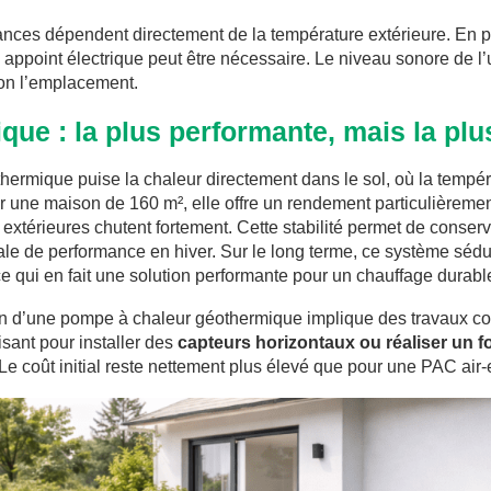
ces dépendent directement de la température extérieure. En pé
appoint électrique peut être nécessaire. Le niveau sonore de l’u
lon l’emplacement.
ue : la plus performante, mais la plu
ermique puise la chaleur directement dans le sol, où la tempér
ur une maison de 160 m², elle offre un rendement particulièreme
extérieures chutent fortement. Cette stabilité permet de conser
le de performance en hiver. Sur le long terme, ce système séduit 
e qui en fait une solution performante pour un chauffage durabl
ion d’une pompe à chaleur géothermique implique des travaux con
isant pour installer des
capteurs horizontaux ou réaliser un fo
 Le coût initial reste nettement plus élevé que pour une PAC air-e