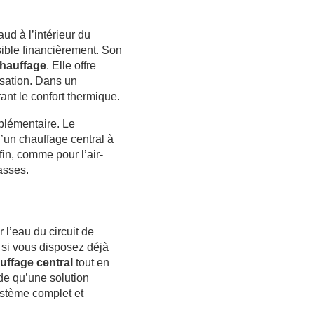
aud à l’intérieur du
sible financièrement. Son
chauffage
. Elle offre
isation. Dans un
ant le confort thermique.
plémentaire. Le
’un chauffage central à
fin, comme pour l’air-
asses.
 l’eau du circuit de
 si vous disposez déjà
ffage central
tout en
de qu’une solution
ystème complet et